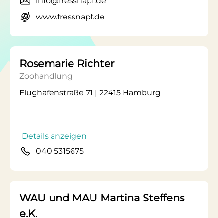
info@fressnapf.de
www.fressnapf.de
Rosemarie Richter
Zoohandlung
Flughafenstraße 71 | 22415 Hamburg
Details anzeigen
040 5315675
WAU und MAU Martina Steffens
e.K.