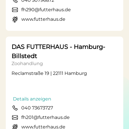
040 50796872
fh290@futterhaus.de
www.futterhaus.de
DAS FUTTERHAUS - Hamburg-
Billstedt
Zoohandlung
Reclamstraße 19 | 22111 Hamburg
Details anzeigen
040 73673727
fh201@futterhaus.de
www.futterhaus.de