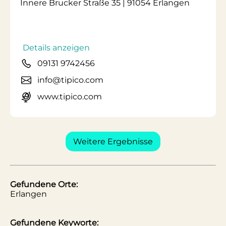
Innere Brucker Straße 35 | 91054 Erlangen
Details anzeigen
09131 9742456
info@tipico.com
www.tipico.com
Weitere Ergebnisse
Gefundene Orte:
Erlangen
Gefundene Keyworte: