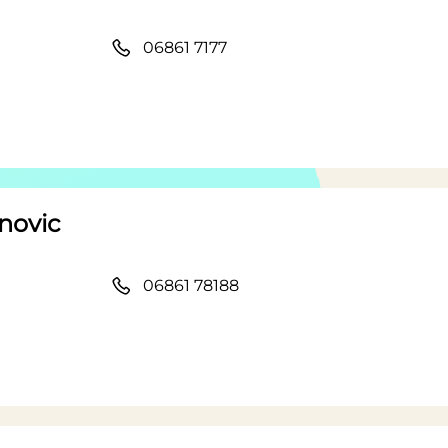
06861 7177
anovic
06861 78188