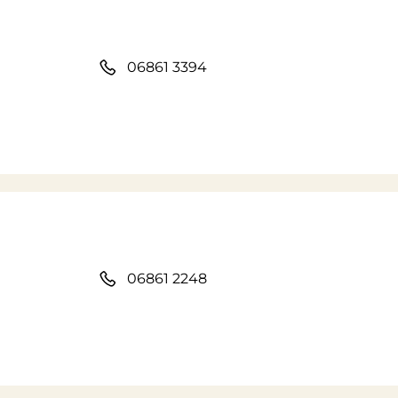
06861 3394
06861 2248