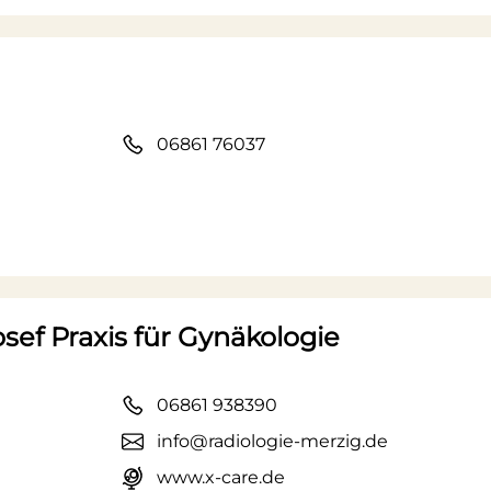
06861 76037
sef Praxis für Gynäkologie
06861 938390
info@radiologie-merzig.de
www.x-care.de