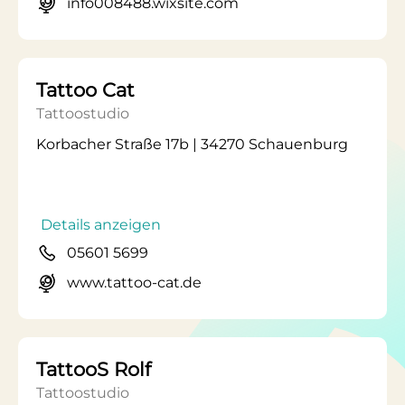
info008488.wixsite.com
Tattoo Cat
Tattoostudio
Korbacher Straße 17b | 34270 Schauenburg
Details anzeigen
05601 5699
www.tattoo-cat.de
TattooS Rolf
Tattoostudio