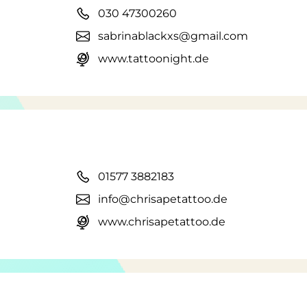
030 47300260
sabrinablackxs@gmail.com
www.tattoonight.de
01577 3882183
info@chrisapetattoo.de
www.chrisapetattoo.de