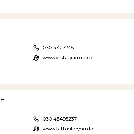
030 4427245
www.instagram.com
in
030 48495237
www.tattooforyou.de