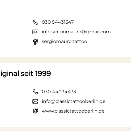
030 54431547
info.sergiomauro@gmail.com
sergiomauro.tattoo
iginal seit 1999
030 44034433
info@classictattooberlin.de
www.classictattooberlin.de