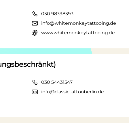
030 98398393
info@whitemonkeytattooing.de
www.whitemonkeytattooing.de
tungsbeschränkt)
030 54431547
info@classictattooberlin.de