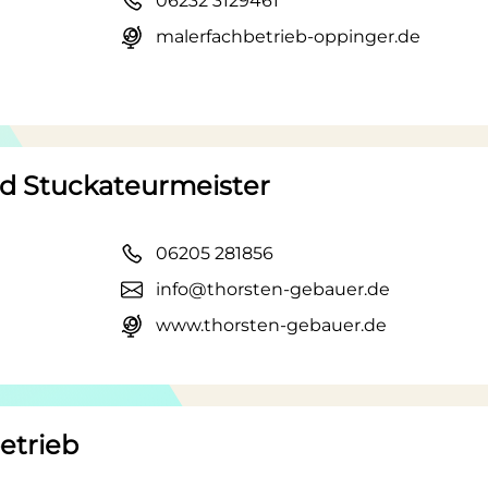
06232 3129461
malerfachbetrieb-oppinger.de
nd Stuckateurmeister
06205 281856
info@thorsten-gebauer.de
www.thorsten-gebauer.de
etrieb