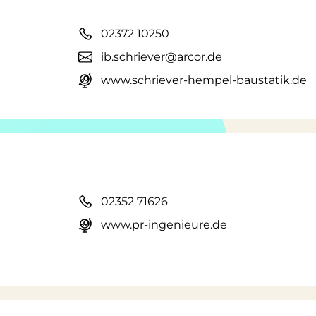
02372 10250
ib.schriever@arcor.de
www.schriever-hempel-baustatik.de
02352 71626
www.pr-ingenieure.de