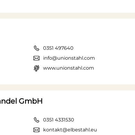
0351 497640
info@unionstahl.com
www.unionstahl.com
handel GmbH
0351 4331530
kontakt@elbestahl.eu