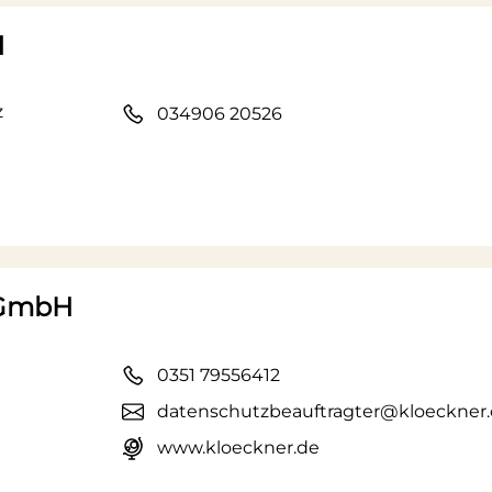
H
z
034906 20526
 GmbH
0351 79556412
datenschutzbeauftragter@kloeckner
www.kloeckner.de