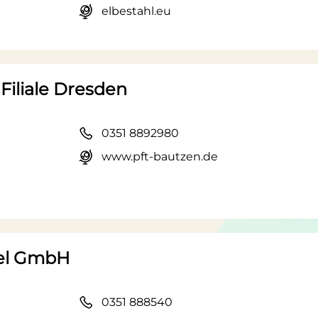
elbestahl.eu
iliale Dresden
0351 8892980
www.pft-bautzen.de
el GmbH
0351 888540