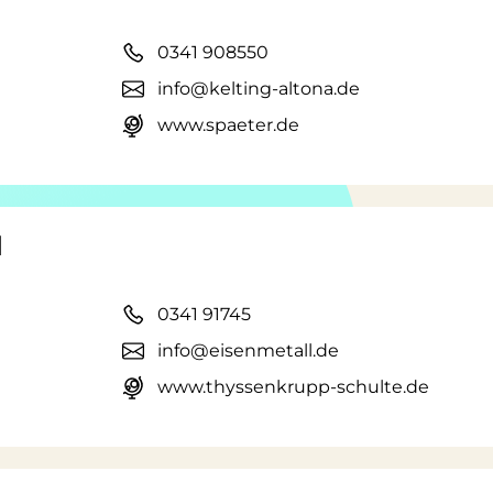
0341 908550
info@kelting-altona.de
www.spaeter.de
H
0341 91745
info@eisenmetall.de
www.thyssenkrupp-schulte.de