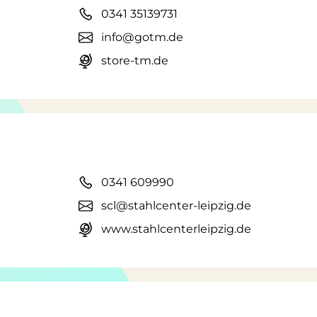
0341 35139731
info@gotm.de
store-tm.de
0341 609990
scl@stahlcenter-leipzig.de
www.stahlcenterleipzig.de