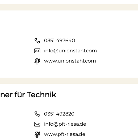
0351 497640
info@unionstahl.com
www.unionstahl.com
er für Technik
0351 492820
info@pft-riesa.de
www.pft-riesa.de