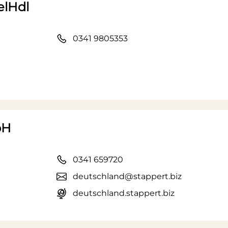
elHdl
0341 9805353
bH
0341 659720
deutschland@stappert.biz
deutschland.stappert.biz