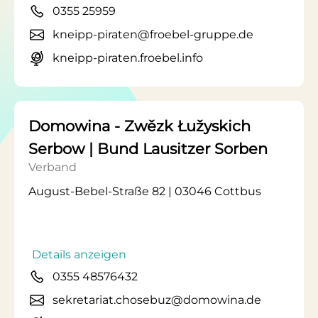
0355 25959
kneipp-piraten@froebel-gruppe.de
kneipp-piraten.froebel.info
Domowina - Zwězk Łužyskich
Serbow | Bund Lausitzer Sorben
Verband
August-Bebel-Straße 82 | 03046 Cottbus
Details anzeigen
0355 48576432
sekretariat.chosebuz@domowina.de