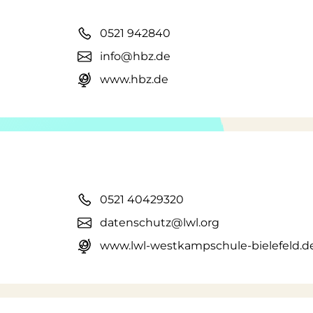
0521 942840
info@hbz.de
www.hbz.de
0521 40429320
datenschutz@lwl.org
www.lwl-westkampschule-bielefeld.d