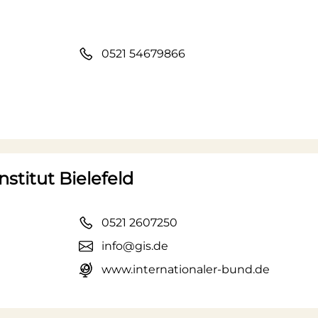
0521 54679866
stitut Bielefeld
0521 2607250
info@gis.de
www.internationaler-bund.de