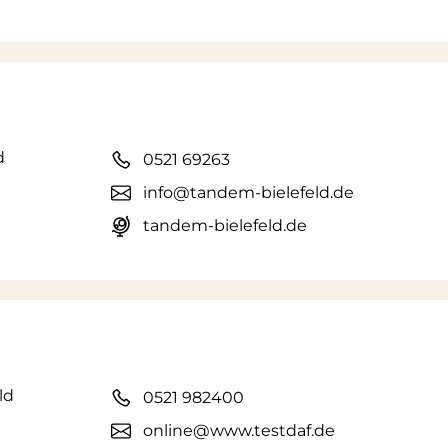
d
0521 69263
info@tandem-bielefeld.de
tandem-bielefeld.de
ld
0521 982400
online@www.testdaf.de