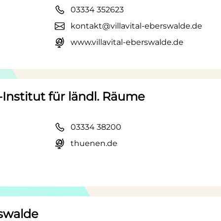
03334 352623
kontakt@villavital-eberswalde.de
www.villavital-eberswalde.de
nstitut für ländl. Räume
03334 38200
thuenen.de
swalde