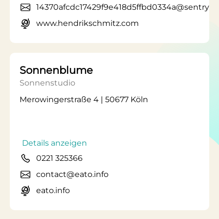
14370afcdc17429f9e418d5ffbd0334a@sentry.w
www.hendrikschmitz.com
Sonnenblume
Sonnenstudio
Merowingerstraße 4 | 50677 Köln
Details anzeigen
0221 325366
contact@eato.info
eato.info