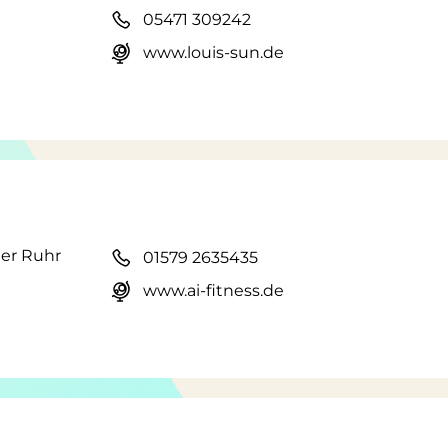
05471 309242
www.louis-sun.de
der Ruhr
01579 2635435
www.ai-fitness.de