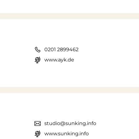
0201 2899462
www.ayk.de
studio@sunking.info
www.sunking.info