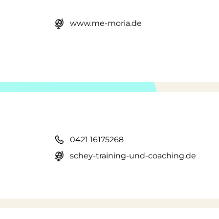
www.me-moria.de
0421 16175268
schey-training-und-coaching.de