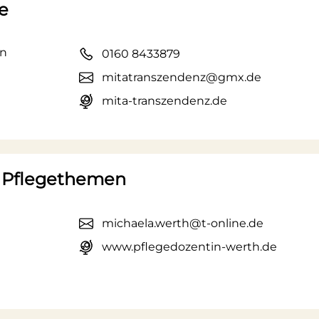
e
en
0160 8433879
mitatranszendenz@gmx.de
mita-transzendenz.de
r Pflegethemen
michaela.werth@t-online.de
www.pflegedozentin-werth.de