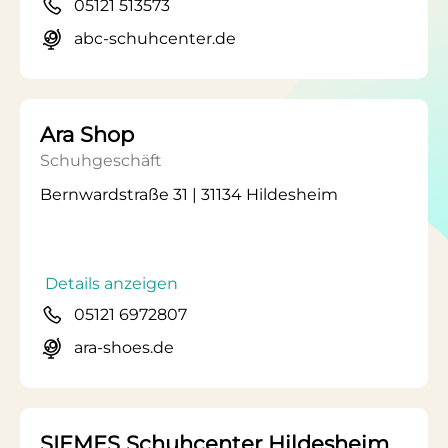
05121 513573
abc-schuhcenter.de
Ara Shop
Schuhgeschäft
Bernwardstraße 31 | 31134 Hildesheim
Details anzeigen
05121 6972807
ara-shoes.de
SIEMES Schuhcenter Hildesheim