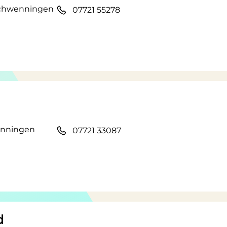
-Schwenningen
07721 55278
wenningen
07721 33087
d