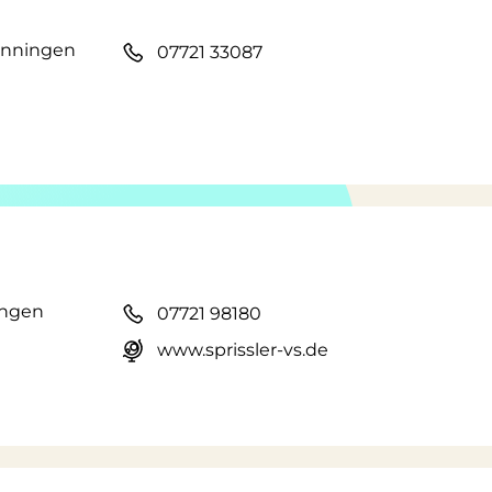
wenningen
07721 33087
ingen
07721 98180
www.sprissler-vs.de