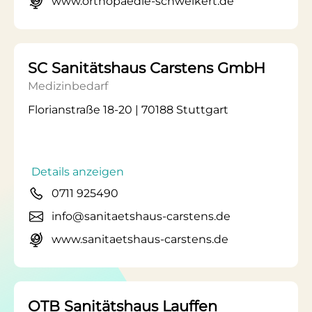
www.orthopaedie-schweikert.de
SC Sanitätshaus Carstens GmbH
Medizinbedarf
Florianstraße 18-20 | 70188 Stuttgart
Details anzeigen
0711 925490
info@sanitaetshaus-carstens.de
www.sanitaetshaus-carstens.de
OTB Sanitätshaus Lauffen