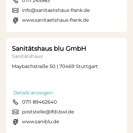
0711 245983
info@sanitaetshaus-frank.de
www.sanitaetshaus-frank.de
Sanitätshaus blu GmbH
Sanitätshaus
Maybachstraße 50 | 70469 Stuttgart
Details anzeigen
0711 89462640
poststelle@lfdi.bwl.de
www.saniblu.de