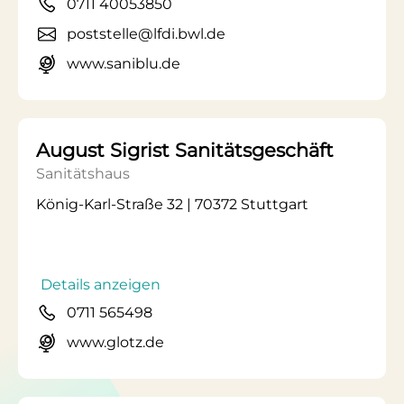
0711 40053850
poststelle@lfdi.bwl.de
www.saniblu.de
August Sigrist Sanitätsgeschäft
Sanitätshaus
König-Karl-Straße 32 | 70372 Stuttgart
Details anzeigen
0711 565498
www.glotz.de