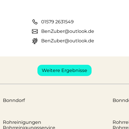
01579 2631549
BenZuber@outlook.de
BenZuber@outlook.de
Weitere Ergebnisse
Bonndorf
Bonndo
Rohreinigungen
Rohrre
Rohrreinigungsservice
Rohrr