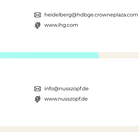
heidelberg@hdbge.crowneplaza.com
www.ihg.com
info@nusszopf.de
www.nusszopf.de