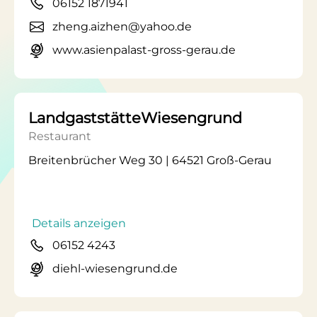
06152 1871941
zheng.aizhen@yahoo.de
www.asienpalast-gross-gerau.de
LandgaststätteWiesengrund
Restaurant
Breitenbrücher Weg 30 | 64521 Groß-Gerau
Details anzeigen
06152 4243
diehl-wiesengrund.de