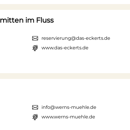
mitten im Fluss
reservierung@das-eckerts.de
www.das-eckerts.de
info@werns-muehle.de
www.werns-muehle.de