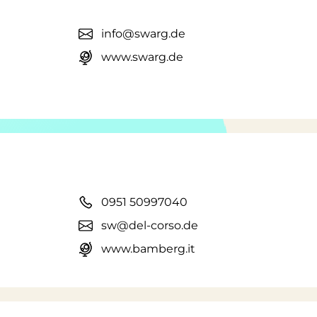
info@swarg.de
www.swarg.de
0951 50997040
sw@del-corso.de
www.bamberg.it