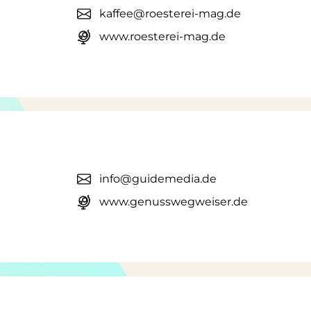
kaffee@roesterei-mag.de
www.roesterei-mag.de
info@guidemedia.de
www.genusswegweiser.de