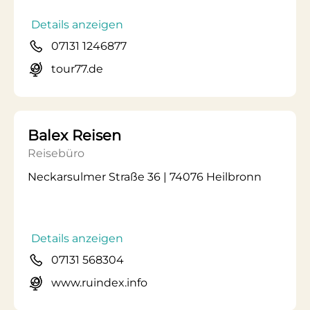
Details anzeigen
07131 1246877
tour77.de
Balex Reisen
Reisebüro
Neckarsulmer Straße 36 | 74076 Heilbronn
Details anzeigen
07131 568304
www.ruindex.info