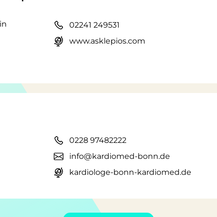
in
02241 249531
www.asklepios.com
0228 97482222
info@kardiomed-bonn.de
kardiologe-bonn-kardiomed.de