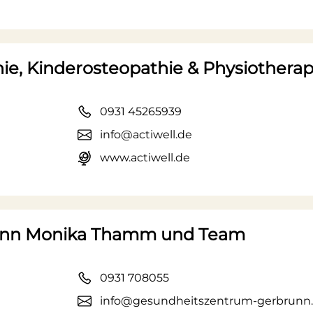
thie, Kinderosteopathie & Physiotherap
0931 45265939
info@actiwell.de
www.actiwell.de
unn Monika Thamm und Team
0931 708055
info@gesundheitszentrum-gerbrunn