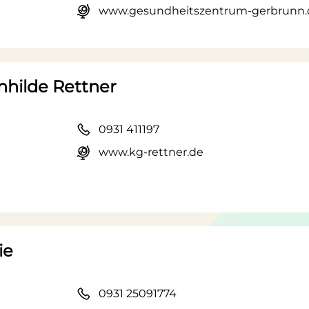
www.gesundheitszentrum-gerbrunn.
nhilde Rettner
0931 411197
www.kg-rettner.de
ie
0931 25091774