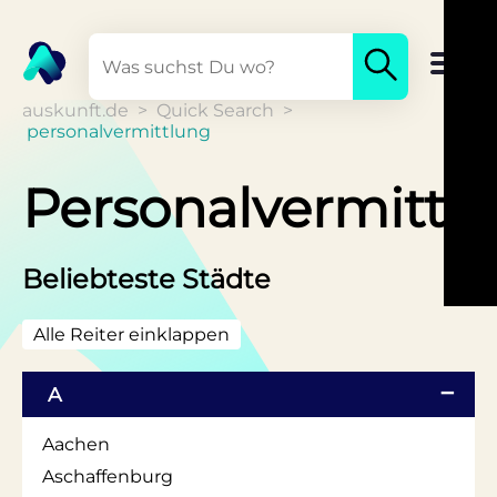
auskunft.de
>
Quick Search
>
personalvermittlung
Personalvermittl
Beliebteste Städte
Alle Reiter einklappen
A
Aachen
Aschaffenburg