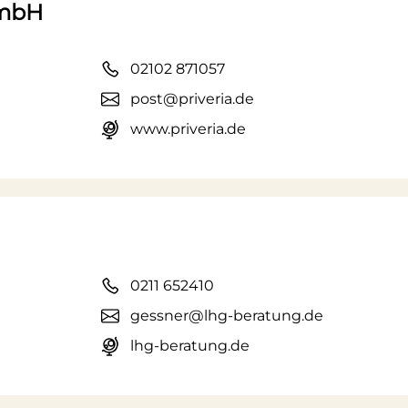
GmbH
02102 871057
post@priveria.de
www.priveria.de
0211 652410
gessner@lhg-beratung.de
lhg-beratung.de