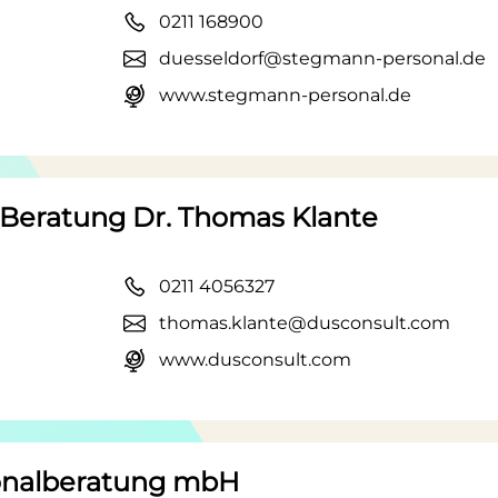
0211 168900
duesseldorf@stegmann-personal.de
www.stegmann-personal.de
ratung Dr. Thomas Klante
0211 4056327
thomas.klante@dusconsult.com
www.dusconsult.com
sonalberatung mbH