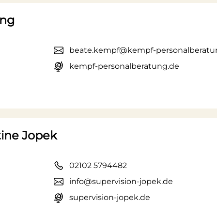
ung
beate.kempf@kempf-personalberatu
kempf-personalberatung.de
tine Jopek
02102 5794482
info@supervision-jopek.de
supervision-jopek.de