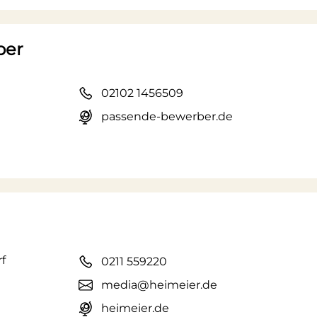
ber
02102 1456509
passende-bewerber.de
f
0211 559220
media@heimeier.de
heimeier.de