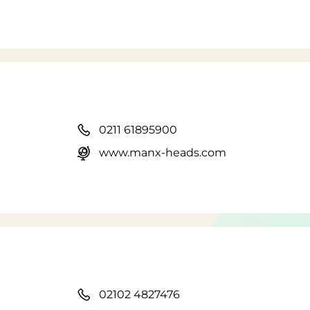
0211 61895900
www.manx-heads.com
02102 4827476