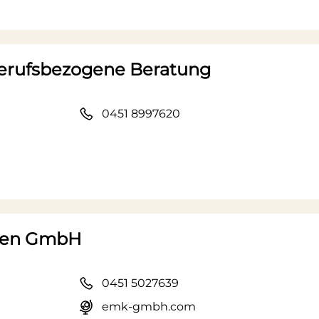
Berufsbezogene Beratung
0451 8997620
ngen GmbH
0451 5027639
emk-gmbh.com