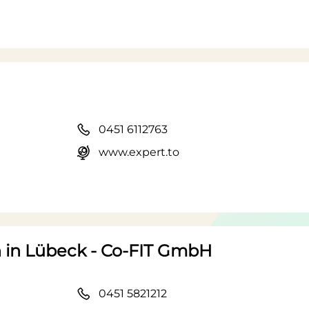
0451 6112763
www.expert.to
n in Lübeck - Co-FIT GmbH
0451 5821212