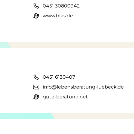
0451 30800942
www.bfas.de
0451 6130407
info@lebensberatung-luebeck.de
gute-beratung.net