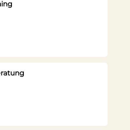
hing
eratung