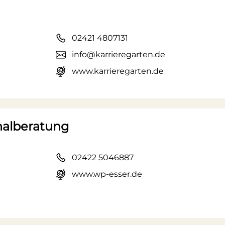
02421 4807131
info@karrieregarten.de
www.karrieregarten.de
nalberatung
02422 5046887
www.wp-esser.de