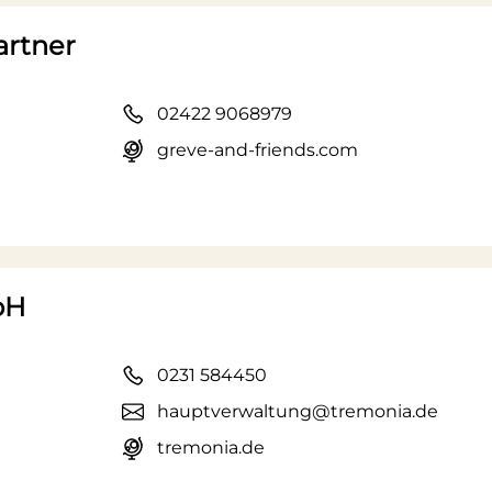
artner
02422 9068979
greve-and-friends.com
bH
0231 584450
hauptverwaltung@tremonia.de
tremonia.de