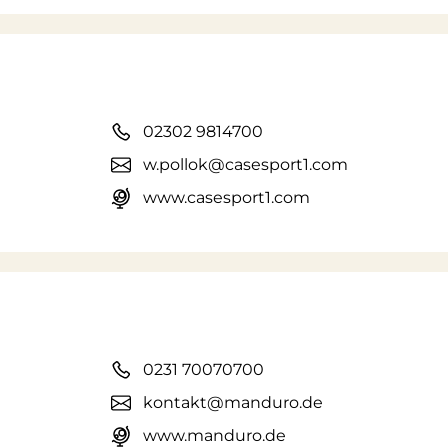
02302 9814700
w.pollok@casesport1.com
www.casesport1.com
0231 70070700
kontakt@manduro.de
www.manduro.de