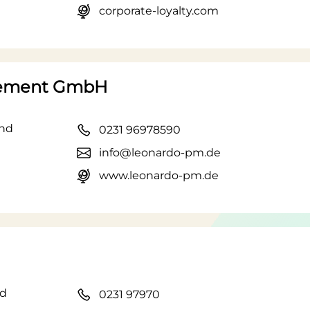
corporate-loyalty.com
ement GmbH
und
0231 96978590
info@leonardo-pm.de
www.leonardo-pm.de
nd
0231 97970