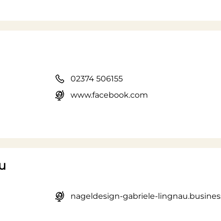
02374 506155
www.facebook.com
u
nageldesign-gabriele-lingnau.business