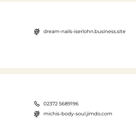
dream-nails-iserlohn.business.site
02372 5689196
michis-body-soul.jimdo.com