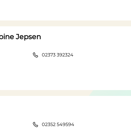
abine Jepsen
02373 392324
02352 549594