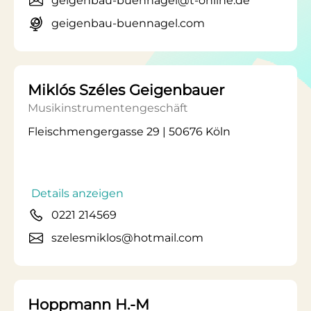
geigenbau-buennagel@t-online.de
geigenbau-buennagel.com
Miklós Széles Geigenbauer
Musikinstrumentengeschäft
Fleischmengergasse 29 | 50676 Köln
Details anzeigen
0221 214569
szelesmiklos@hotmail.com
Hoppmann H.-M