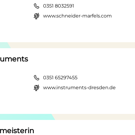
0351 8032591
www.schneider-marfels.com
truments
0351 65297455
www.instruments-dresden.de
meisterin