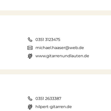
0351 3123475
michael.haaser@web.de
www.gitarrenundlauten.de
0351 2633387
hilpert-gitarren.de