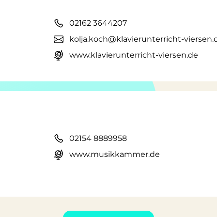
02162 3644207
kolja.koch@klavierunterricht-viersen.
www.klavierunterricht-viersen.de
02154 8889958
www.musikkammer.de