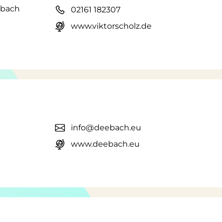
dbach
02161 182307
www.viktorscholz.de
info@deebach.eu
www.deebach.eu