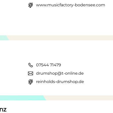
www.musicfactory-bodensee.com
07544 71479
drumshop@t-online.de
reinholds-drumshop.de
nz