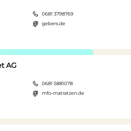
0681 3798769
gebers.de
et AG
0681 5881078
mfo-matratzen.de