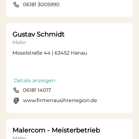
06181 3005990
Gustav Schmidt
Maler
Moselstraße 44 | 63452 Hanau
Details anzeigen
06181 14017
www.firmenausihrerregion.de
Malercom - Meisterbetrieb
Maler