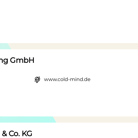
nung GmbH
www.cold-mind.de
& Co. KG