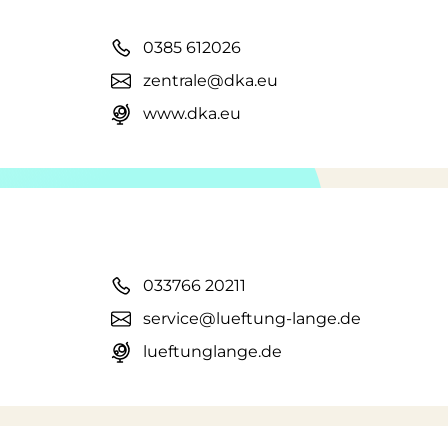
0385 612026
zentrale@dka.eu
www.dka.eu
033766 20211
service@lueftung-lange.de
lueftunglange.de