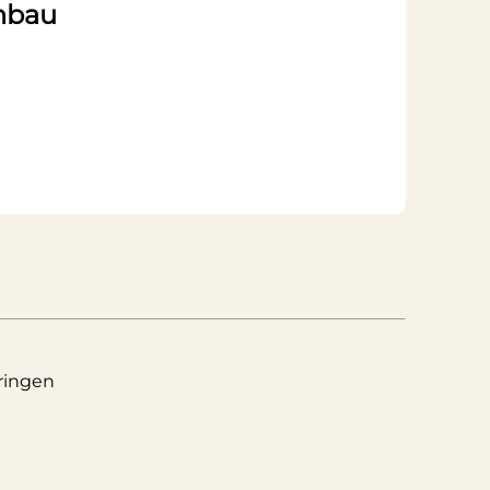
enbau
ringen