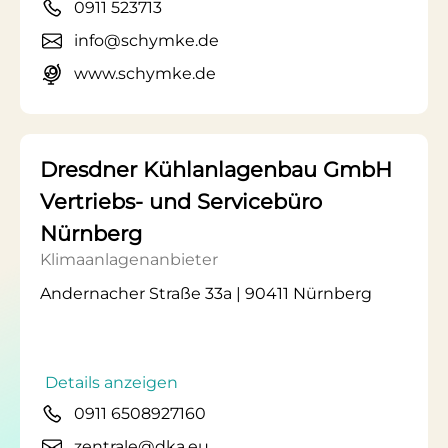
0911 523713
info@schymke.de
www.schymke.de
Dresdner Kühlanlagenbau GmbH
Vertriebs- und Servicebüro
Nürnberg
Klimaanlagenanbieter
Andernacher Straße 33a | 90411 Nürnberg
Details anzeigen
0911 6508927160
zentrale@dka.eu