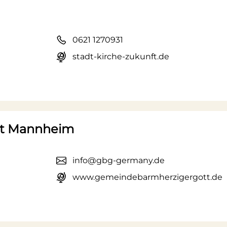
0621 1270931
stadt-kirche-zukunft.de
tt Mannheim
info@gbg-germany.de
www.gemeindebarmherzigergott.de