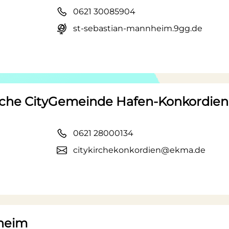
0621 30085904
st-sebastian-mannheim.9gg.de
ische CityGemeinde Hafen-Konkordi
0621 28000134
citykirchekonkordien@ekma.de
heim