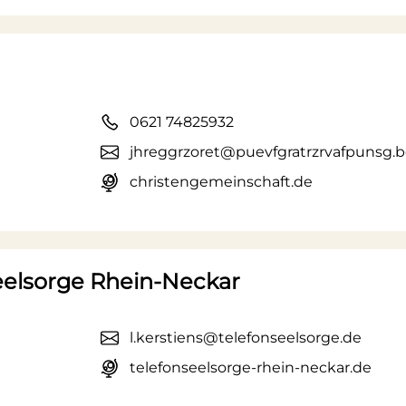
0621 74825932
jhreggrzoret@puevfgratrzrvafpunsg.b
christengemeinschaft.de
Seelsorge Rhein-Neckar
l.kerstiens@telefonseelsorge.de
telefonseelsorge-rhein-neckar.de