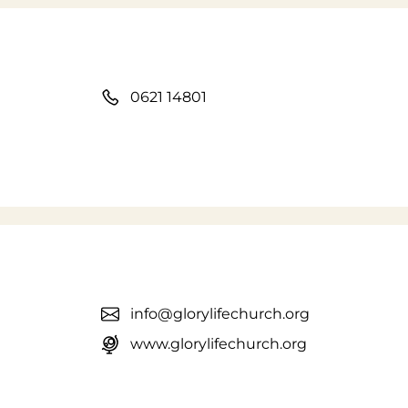
0621 14801
info@glorylifechurch.org
www.glorylifechurch.org