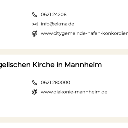
0621 24208
info@ekma.de
www.citygemeinde-hafen-konkordien
gelischen Kirche in Mannheim
0621 280000
www.diakonie-mannheim.de