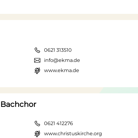
0621 313510
info@ekma.de
www.ekma.de
e Bachchor
0621 412276
www.christuskirche.org