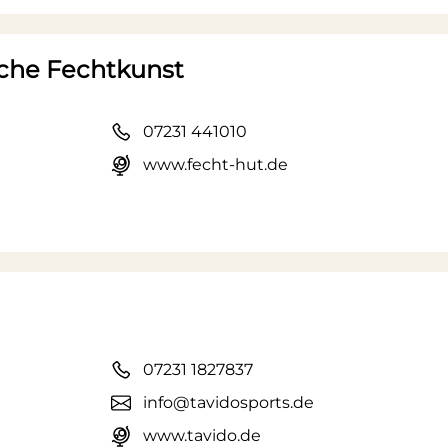
sche Fechtkunst
07231 441010
www.fecht-hut.de
07231 1827837
info@tavidosports.de
www.tavido.de