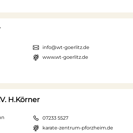
r
info@wt-goerlitz.de
www.wt-goerlitz.de
V. H.Körner
nn
07233 5527
karate-zentrum-pforzheim.de