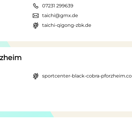
07231 299639
taichi@gmx.de
taichi-qigong-zbk.de
rzheim
sportcenter-black-cobra-pforzheim.c