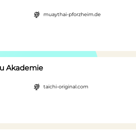
muaythai-pforzheim.de
Fu Akademie
taichi-original.com