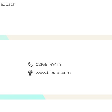
gladbach
02166 147414
www.bierabt.com