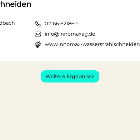
chneiden
adbach
02166 621860
info@innomaxag.de
www.innomax-wasserstrahlschneiden
Weitere Ergebnisse