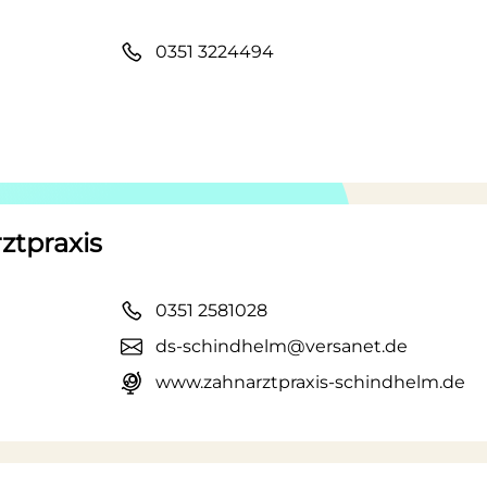
0351 3224494
ztpraxis
0351 2581028
ds-schindhelm@versanet.de
www.zahnarztpraxis-schindhelm.de