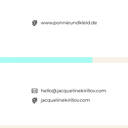
www.ponnieundkleid.de
hello@jacquelinekirillov.com
jacquelinekirillov.com