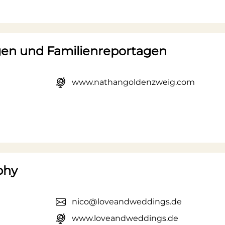
en und Familienreportagen
www.nathangoldenzweig.com
phy
nico@loveandweddings.de
www.loveandweddings.de