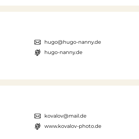
hugo@hugo-nanny.de
hugo-nanny.de
kovalov@mail.de
www.kovalov-photo.de