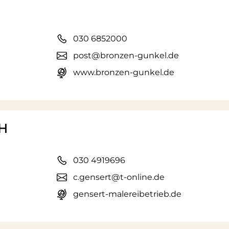
030 6852000
post@bronzen-gunkel.de
www.bronzen-gunkel.de
bH
030 4919696
c.gensert@t-online.de
gensert-malereibetrieb.de