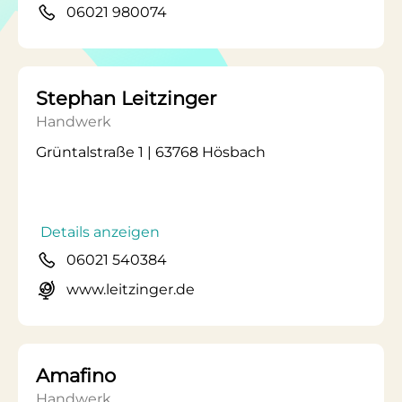
06021 980074
Stephan Leitzinger
Handwerk
Grüntalstraße 1 | 63768 Hösbach
Details anzeigen
06021 540384
www.leitzinger.de
Amafino
Handwerk