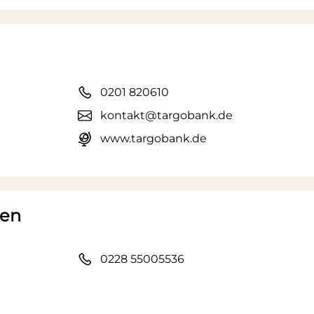
0201 820610
kontakt@targobank.de
www.targobank.de
sen
0228 55005536