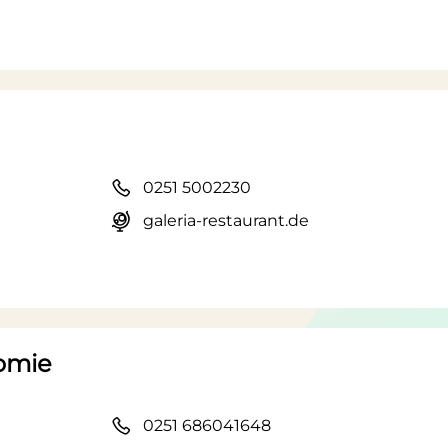
0251 5002230
galeria-restaurant.de
nomie
0251 686041648