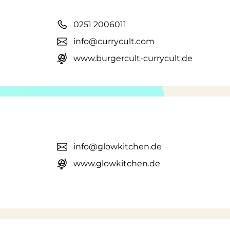
0251 2006011
info@currycult.com
www.burgercult-currycult.de
info@glowkitchen.de
www.glowkitchen.de