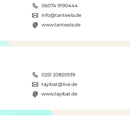
06074 9190444
info@tanteela.de
www.tanteela.de
0251 20825939
tayibat@live.de
www.tayibat.de