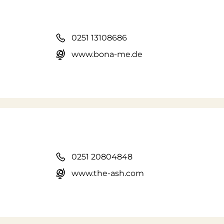
0251 13108686
www.bona-me.de
0251 20804848
www.the-ash.com