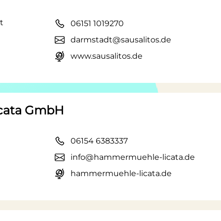
t
06151 1019270
darmstadt@sausalitos.de
www.sausalitos.de
icata GmbH
06154 6383337
info@hammermuehle-licata.de
hammermuehle-licata.de