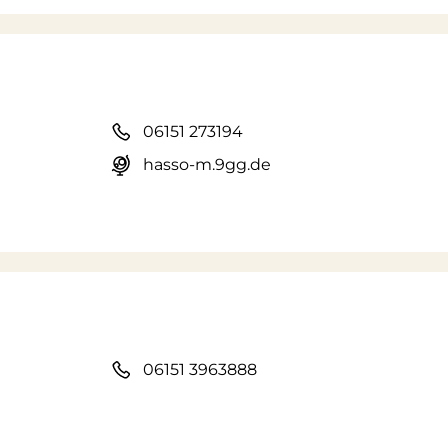
06151 273194
hasso-m.9gg.de
06151 3963888