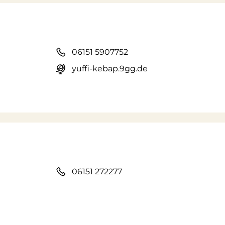
06151 5907752
yuffi-kebap.9gg.de
06151 272277