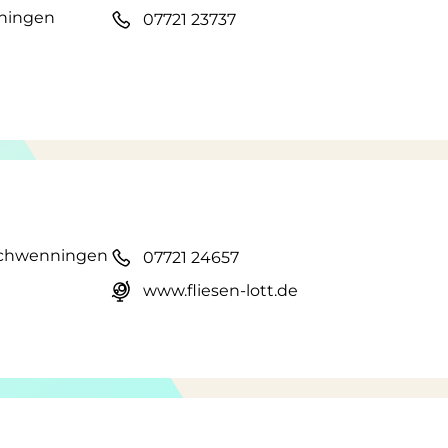
nningen
07721 23737
-Schwenningen
07721 24657
www.fliesen-lott.de