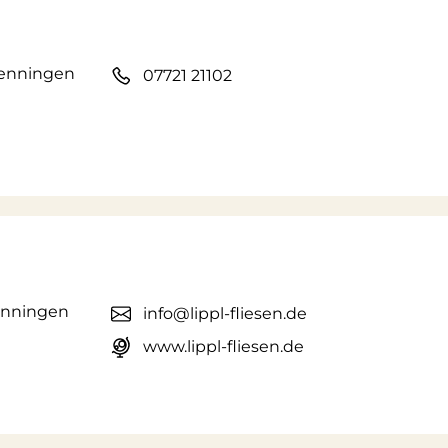
wenningen
07721 21102
wenningen
info@lippl-fliesen.de
www.lippl-fliesen.de