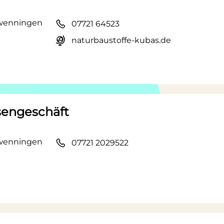
hwenningen
07721 64523
naturbaustoffe-kubas.de
sengeschäft
hwenningen
07721 2029522