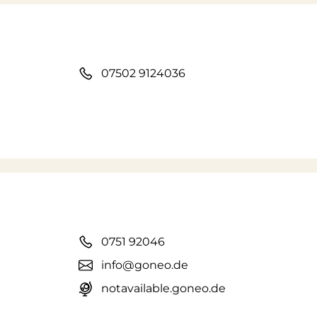
07502 9124036
0751 92046
info@goneo.de
notavailable.goneo.de