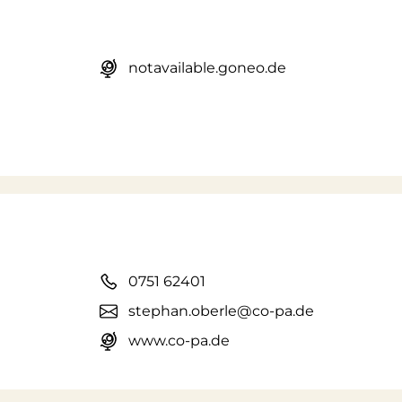
notavailable.goneo.de
0751 62401
stephan.oberle@co-pa.de
www.co-pa.de