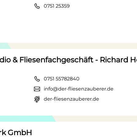
0751 25359
dio & Fliesenfachgeschäft - Richard H
0751 55782840
info@der-fliesenzauberer.de
der-fliesenzauberer.de
erk GmbH