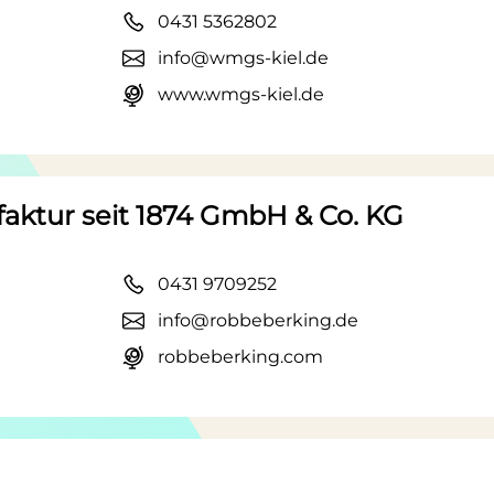
0431 5362802
info@wmgs-kiel.de
www.wmgs-kiel.de
aktur seit 1874 GmbH & Co. KG
0431 9709252
info@robbeberking.de
robbeberking.com