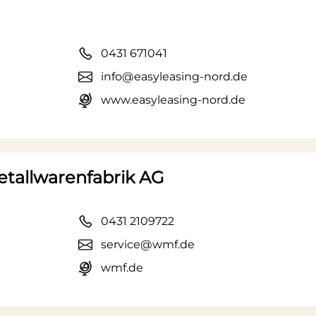
0431 671041
info@easyleasing-nord.de
www.easyleasing-nord.de
tallwarenfabrik AG
0431 2109722
service@wmf.de
wmf.de